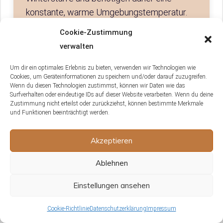
konstante, warme Umgebungstemperatur.
Sie überwintern nicht wie
Cookie-Zustimmung
Weinbergschnecken und sind daher in der
verwalten
Haltung etwas anspruchsvoller.
Um dir ein optimales Erlebnis zu bieten, verwenden wir Technologien wie
Cookies, um Geräteinformationen zu speichern und/oder darauf zuzugreifen.
Wenn du diesen Technologien zustimmst, können wir Daten wie das
Surfverhalten oder eindeutige IDs auf dieser Website verarbeiten. Wenn du deine
Zustimmung nicht erteilst oder zurückziehst, können bestimmte Merkmale
Was solltest du tun, wenn eine
und Funktionen beeinträchtigt werden.
Schnecke nicht aus der Kältestarre
erwacht?
Akzeptieren
Wenn eine Schnecke nicht aus der
Ablehnen
Kältestarre erwacht, kann es sein, dass sie
noch nicht bereit ist, aufzuwachen. Es ist
Einstellungen ansehen
wichtig, sie in ihrer natürlichen Umgebung zu
lassen und nicht zu stören. Sollte sie jedoch
Cookie-Richtlinie
Datenschutzerklärung
Impressum
nach einer angemessenen Zeitspanne und