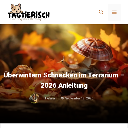
Zum
Inhalt
Menü
springen
Überwintern Schnecken im Terrarium –
2026 Anleitung
September 12, 2023
Helena