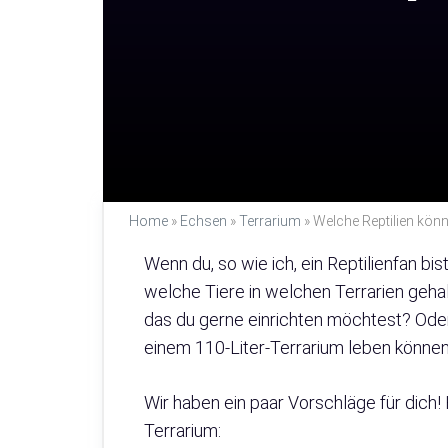
Home
»
Echsen
»
Terrarium
»
Welche Reptilien könn
Wenn du, so wie ich, ein Reptilienfan bi
welche Tiere in welchen Terrarien geha
das du gerne einrichten möchtest? Oder b
einem 110-Liter-Terrarium leben können
Wir haben ein paar Vorschläge für dich! H
Terrarium: