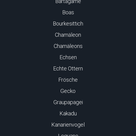
Bartagame
Boas
Bourkesittich
Chamäleon
Chamäleons
Echsen
Echte Ottern
Frösche
Gecko
Graupapagei
Kakadu
Kanarienvogel
Leguane