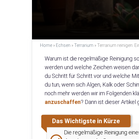
Home
»
Echsen
»
Terrarium
»
Terrarium reinigen: Ei
Warum ist die regelmäßige Reinigung so 
werden und welche Zeichen weisen darau
du Schritt für Schritt vor und welche M
du tun, wenn sich Algen, Kalk oder Sch
noch mehr werden wir im Folgenden klä
anzuschaffen
? Dann ist dieser Artikel
Das Wichtigste in Kürze
Die regelmäßige Reinigung eine