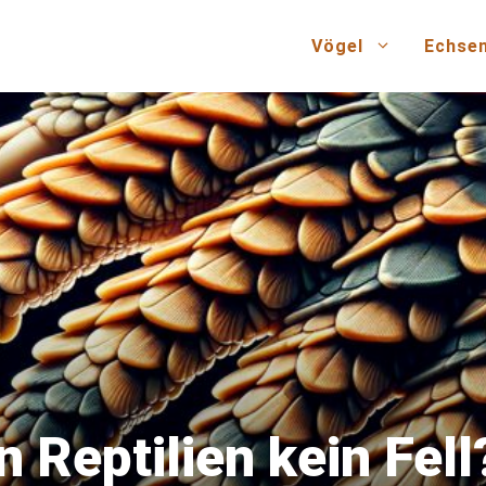
Vögel
Echse
Reptilien kein Fell