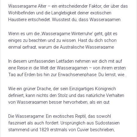
Wasseragame Alter – ein entscheidender Faktor, der über das
Wohlbefinden und die Langlebigkeit deiner exotischen
Haustiere entscheidet. Wusstest du, dass Wasseragamen
eine beeindruckende Lebenserwartung von 15 bis 20 Jahren
haben?…
Wenn es um die ‚Wasseragame Winterruhe‘ geht, gibt es
einiges zu beachten und zu wissen. Hast du dich schon
einmal gefragt, warum die Australische Wasseragame
zwischen Juli und August in…
In diesem umfassenden Leitfaden nehmen wir dich mit auf
eine Reise in die Welt der Wasseragamen – von ihrem ersten
Tag auf Erden bis hin zur Erwachsenenphase. Du lernst, wie…
Wie ein grüner Drache, der sein Einzigartiges Königreich
definiert, kann nichts den Stolz und das natürliche Verhalten
von Wasseragamen besser hervorheben, als ein gut
gestaltetes Wasseragamen Terrarium. Das Terrarium ist…
Die Wasseragame: Ein exotisches Reptil, das sowohl
fasziniert als auch fordert. Ursprünglich aus Südostasien
stammend und 1829 erstmals von Cuvier beschrieben,
zeichnet sich die Wasseragame, auch Grüner Wasserdrache