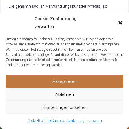
genannt, durch…
‚Die geheimnisvollen Verwandlungskünstler Afrikas, so
werden Siedleragamen oft liebevoll genannt. Mit ihrem
Cookie-Zustimmung
bemerkenswerten Farbwechsel, der tagsüber sichtbar wird
und den dominanten Männchen mit ihrer stahlblauen oder
verwalten
olivgrünen Färbung sowie gelb…
Um dir ein optimales Erlebnis zu bieten, verwenden wir Technologien wie
Cookies, um Geräteinformationen zu speichern und/oder darauf zuzugreifen.
Vorheriger Beitrag
Wenn du diesen Technologien zustimmst, können wir Daten wie das
Surfverhalten oder eindeutige IDs auf dieser Website verarbeiten. Wenn du deine
Zustimmung nicht erteilst oder zurückziehst, können bestimmte Merkmale
und Funktionen beeinträchtigt werden.
Schmetterlingsagamen: Dein
Akzeptieren
umfassender Guide zur exotischen
Echse [Wissen]
Ablehnen
Juli 5, 2023
Helena
Einstellungen ansehen
Cookie-Richtlinie
Datenschutzerklärung
Impressum