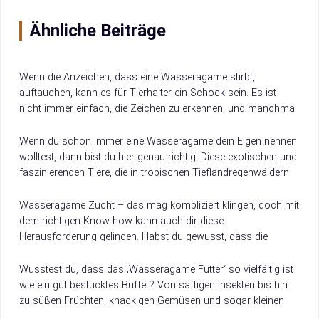
Ähnliche Beiträge
Wenn die Anzeichen, dass eine Wasseragame stirbt,
auftauchen, kann es für Tierhalter ein Schock sein. Es ist
nicht immer einfach, die Zeichen zu erkennen, und manchmal
ist es zu spät,…
Wenn du schon immer eine Wasseragame dein Eigen nennen
wolltest, dann bist du hier genau richtig! Diese exotischen und
faszinierenden Tiere, die in tropischen Tieflandregenwäldern
von Südchina bis Vietnam zu…
Wasseragame Zucht – das mag kompliziert klingen, doch mit
dem richtigen Know-how kann auch dir diese
Herausforderung gelingen. Habst du gewusst, dass die
faszinierende Wasseragame eine Maximalgröße von bis zu…
Wusstest du, dass das ‚Wasseragame Futter‘ so vielfältig ist
wie ein gut bestücktes Buffet? Von saftigen Insekten bis hin
zu süßen Früchten, knackigen Gemüsen und sogar kleinen
Fischen und Mäusen…