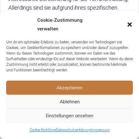
Allerdings sind sie aufgrund ihres spezifischen
Lebensraumbedarfs und der Gefahr der
Cookie-Zustimmung
Überfischung durch die menschliche Nutzung nicht
verwalten
für alle Terrariumumgebungen geeignet. Ihr Verlust
könnte erhebliche Auswirkungen auf die
Um dir ein optimales Erlebnis zu bieten, verwenden wir Technologien wie
Cookies, um Geräteinformationen zu speichern und/oder darauf zuzugreifen.
Biodiversität und das Funktionieren ihrer
Wenn du diesen Technologien zustimmst, können wir Daten wie das
Ökosysteme haben. Es wird daher empfohlen,
Surfverhalten oder eindeutige IDs auf dieser Website verarbeiten. Wenn du deine
Zustimmung nicht erteilst oder zurückziehst, können bestimmte Merkmale
Schmetterlingsagamen nur aus nachhaltiger Zucht
und Funktionen beeinträchtigt werden.
zu erwerben und ihre natürlichen Lebensräume zu
schützen.
Akzeptieren
Ablehnen
Keine Produkte gefunden.
Einstellungen ansehen
Cookie-Richtlinie
Datenschutzerklärung
Impressum
FAQ