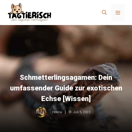
Zum
Inhalt
Menü
springen
Schmetterlingsagamen: Dein
umfassender Guide zur exotischen
Echse [Wissen]
Juli 5, 2023
Helena