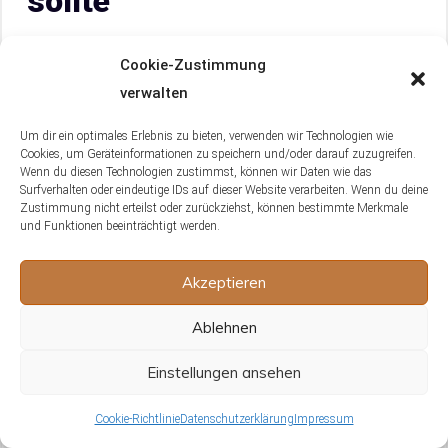
sollte
Cookie-Zustimmung
Bevor du dich dazu entscheidest, eine Agame zu
verwalten
kaufen, gibt es eine Reihe von Aspekten, die du
sorgsam in Betracht ziehen solltest. Dazu zählt
Um dir ein optimales Erlebnis zu bieten, verwenden wir Technologien wie
unter anderem die Auswahl des richtigen Tiers. Ein
Cookies, um Geräteinformationen zu speichern und/oder darauf zuzugreifen.
Wenn du diesen Technologien zustimmst, können wir Daten wie das
gründliches Verständnis des spezifischen
Surfverhalten oder eindeutige IDs auf dieser Website verarbeiten. Wenn du deine
Artenverhaltens und der Anforderungen ist von
Zustimmung nicht erteilst oder zurückziehst, können bestimmte Merkmale
und Funktionen beeinträchtigt werden.
entscheidender Bedeutung. Nun werden wir uns
genauer mit dem Prozess der Auswahl des
Akzeptieren
richtigen Tiers beschäftigen.
Ablehnen
6.1 Auswahl des richtigen Tiers:
Einstellungen ansehen
Bartagame, Zwergbartagame oder
eine andere Art?
Cookie-Richtlinie
Datenschutzerklärung
Impressum