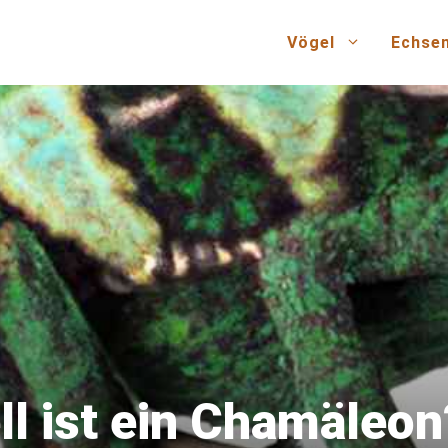
Vögel
Echse
ll ist ein Chamäleon