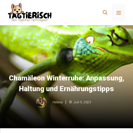
Zum
Inhalt
Menü
springen
Chamäleon Winterruhe: Anpassung,
Haltung und Ernährungstipps
Juli 9, 2023
Helena