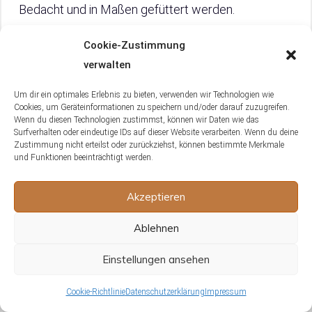
Bedacht und in Maßen gefüttert werden.
Cookie-Zustimmung
Für gewöhnlich reicht es, wenn Du Deinem
verwalten
Chamaeleon alle paar Tage kleine Portionen an
Nahrung anbietest. Das kann beispielsweise aus
Um dir ein optimales Erlebnis zu bieten, verwenden wir Technologien wie
Heimchen, Mehlwürmern oder anderen geeigneten
Cookies, um Geräteinformationen zu speichern und/oder darauf zuzugreifen.
Wenn du diesen Technologien zustimmst, können wir Daten wie das
Nahrungstieren bestehen. Die Nahrung sollte dabei
Surfverhalten oder eindeutige IDs auf dieser Website verarbeiten. Wenn du deine
stets von hoher Qualität sein und ein
Zustimmung nicht erteilst oder zurückziehst, können bestimmte Merkmale
und Funktionen beeinträchtigt werden.
ausgewogenes Nährstoffprofil aufweisen.
Akzeptieren
Es ist von besonderer Bedeutung, dass Du die
Fütterung auf das jeweilige Tier individuell
Ablehnen
abstimmst. Einige Chamaeleons könnten während
Einstellungen ansehen
ihrer Winterruhe gar kein Futter aufnehmen,
während andere vielleicht noch ein wenig Interesse
Cookie-Richtlinie
Datenschutzerklärung
Impressum
zeigen. In solchen Fällen sei bitte besonders