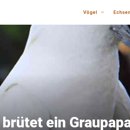
Vögel
Echse
 brütet ein Graupapa