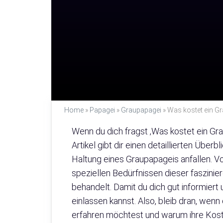
Home
»
Papagei
»
Graupapagei
»
Was kostet ein G
Wenn du dich fragst ‚Was kostet ein Grau
Artikel gibt dir einen detaillierten Über
Haltung eines Graupapageis anfallen. V
speziellen Bedürfnissen dieser faszinie
behandelt. Damit du dich gut informier
einlassen kannst. Also, bleib dran, wenn
erfahren möchtest und warum ihre Koste