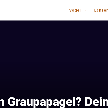
Vögel
Echse
in Graupapagei? Dei