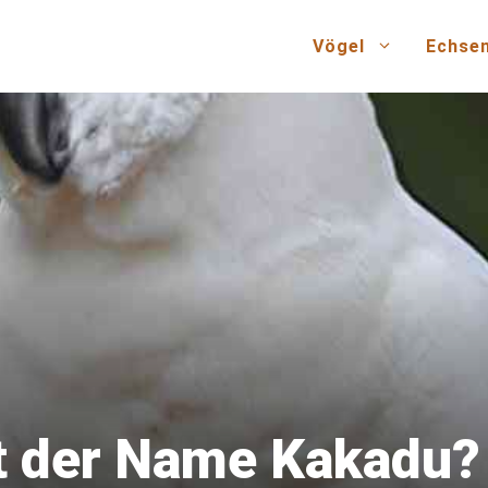
Vögel
Echse
 der Name Kakadu?