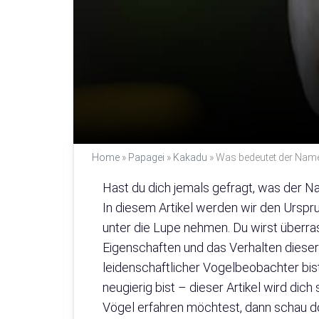
Home
»
Papagei
»
Kakadu
»
Was bedeutet der Name
Hast du dich jemals gefragt, was der N
In diesem Artikel werden wir den Urs
unter die Lupe nehmen. Du wirst überras
Eigenschaften und das Verhalten dieser
leidenschaftlicher Vogelbeobachter bist
neugierig bist – dieser Artikel wird dic
Vögel erfahren möchtest, dann schau do