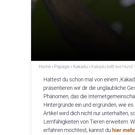
Home
»
Papagei
»
Kakadu
»
Kakadu bellt wie Hund:
Hattest du schon mal von einem ‚Kakadu,
präsentieren wir dir die unglaubliche Ge
Phänomen, das die Internetgemeinschaft i
Hintergründe ein und ergründen, wie e
Artikel wird dich nicht nur unterhalten
Lernfähigkeiten von Tieren erweitern. 
erfahren möchtest, kannst du
hier meh