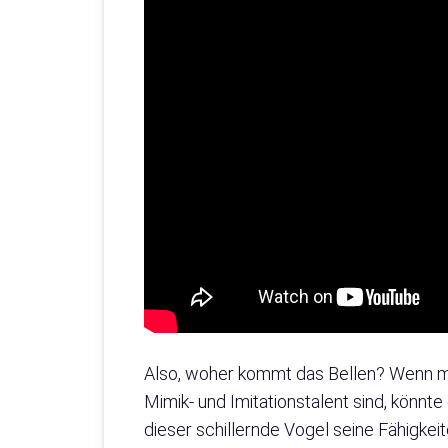
Also, woher kommt das Bellen? Wenn m
Mimik- und Imitationstalent sind, könnte 
dieser schillernde Vogel seine Fähigkei