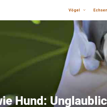
Vögel
Echse
wie Hund: Unglaubli