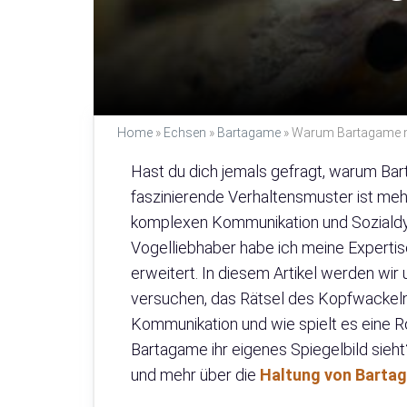
Home
»
Echsen
»
Bartagame
»
Warum Bartagame m
Hast du dich jemals gefragt, warum B
faszinierende Verhaltensmuster ist mehr a
komplexen Kommunikation und Sozialdyn
Vogelliebhaber habe ich meine Experti
erweitert. In diesem Artikel werden wir
versuchen, das Rätsel des Kopfwackeln
Kommunikation und wie spielt es eine Ro
Bartagame ihr eigenes Spiegelbild sie
und mehr über die
Haltung von Barta