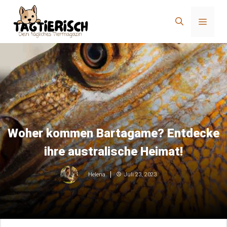
Zum
Inhalt
Menü
springen
Woher kommen Bartagame? Entdecke
ihre australische Heimat!
Juli 23, 2023
Helena