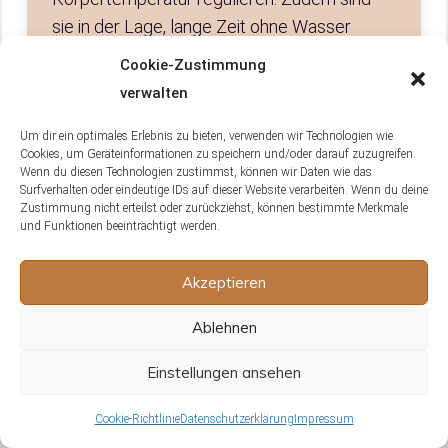
sie in der Lage, lange Zeit ohne Wasser
auszukommen, da sie Feuchtigkeit aus ihrer
Cookie-Zustimmung
Nahrung aufnehmen können. Ihre flache
verwalten
Körperform ermöglicht es ihnen, sich bei
Gefahr schnell im Sand zu vergraben.
Um dir ein optimales Erlebnis zu bieten, verwenden wir Technologien wie
Cookies, um Geräteinformationen zu speichern und/oder darauf zuzugreifen.
Wenn du diesen Technologien zustimmst, können wir Daten wie das
Surfverhalten oder eindeutige IDs auf dieser Website verarbeiten. Wenn du deine
Zustimmung nicht erteilst oder zurückziehst, können bestimmte Merkmale
und Funktionen beeinträchtigt werden.
Welche charakteristischen Merkmale
haben Bartagamen, die sie von
Akzeptieren
anderen Reptilien unterscheiden?
Ablehnen
Bartagamen sind für ihre namensgebenden
Bärte bekannt, eine Kehlhaut, die sie bei
Einstellungen ansehen
Bedrohung aufplustern können. Sie haben
einen breiten, flachen Körper, einen
Cookie-Richtlinie
Datenschutzerklärung
Impressum