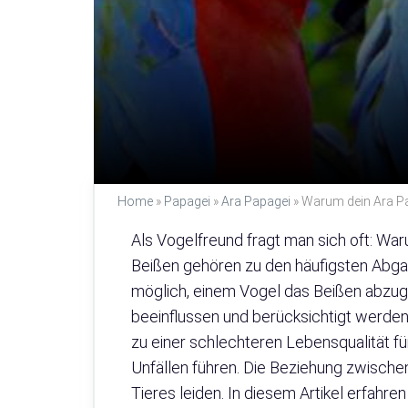
Home
»
Papagei
»
Ara Papagei
»
Warum dein Ara Pa
Als Vogelfreund fragt man sich oft: Wa
Beißen gehören zu den häufigsten Abga
möglich, einem Vogel das Beißen abzuge
beeinflussen und berücksichtigt werde
zu einer schlechteren Lebensqualität fü
Unfällen führen. Die Beziehung zwische
Tieres leiden. In diesem Artikel erfahre