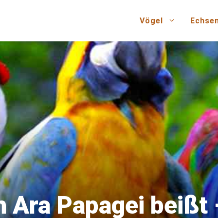
Vögel
Echse
 Ara Papagei beißt 