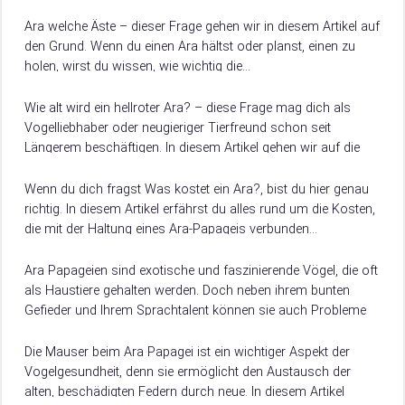
diese außergewöhnliche Vogelart. Damit erhältst du…
Ara welche Äste – dieser Frage gehen wir in diesem Artikel auf
den Grund. Wenn du einen Ara hältst oder planst, einen zu
holen, wirst du wissen, wie wichtig die…
Wie alt wird ein hellroter Ara? – diese Frage mag dich als
Vogelliebhaber oder neugieriger Tierfreund schon seit
Längerem beschäftigen. In diesem Artikel gehen wir auf die
Lebenserwartung dieses beeindruckenden…
Wenn du dich fragst Was kostet ein Ara?, bist du hier genau
richtig. In diesem Artikel erfährst du alles rund um die Kosten,
die mit der Haltung eines Ara-Papageis verbunden…
Ara Papageien sind exotische und faszinierende Vögel, die oft
als Haustiere gehalten werden. Doch neben ihrem bunten
Gefieder und Ihrem Sprachtalent können sie auch Probleme
mit dem Vertrauen haben, was…
Die Mauser beim Ara Papagei ist ein wichtiger Aspekt der
Vogelgesundheit, denn sie ermöglicht den Austausch der
alten, beschädigten Federn durch neue. In diesem Artikel