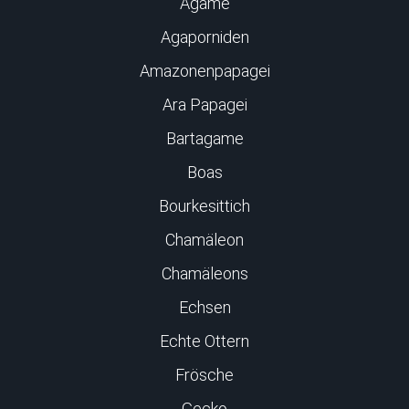
Agame
Agaporniden
Amazonenpapagei
Ara Papagei
Bartagame
Boas
Bourkesittich
Chamäleon
Chamäleons
Echsen
Echte Ottern
Frösche
Gecko