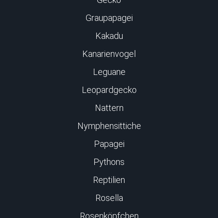
Graupapagei
Kakadu
Kanarienvogel
Leguane
Leopardgecko
Nattern
Nymphensittiche
Papagei
Pythons
Reptilien
Rosella
Rosenköpfchen