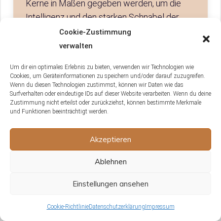
Kerne in Maßen gegeben werden, um die
Intelligenz und den starken Schnabel der
Vögel zu fördern. Wichtig ist, auf die
Cookie-Zustimmung
spezifischen Bedürfnisse der jeweiligen
verwalten
Papageienart zu achten und die Ernährung
Um dir ein optimales Erlebnis zu bieten, verwenden wir Technologien wie
entsprechend anzupassen.
Cookies, um Geräteinformationen zu speichern und/oder darauf zuzugreifen.
Wenn du diesen Technologien zustimmst, können wir Daten wie das
Surfverhalten oder eindeutige IDs auf dieser Website verarbeiten. Wenn du deine
Zustimmung nicht erteilst oder zurückziehst, können bestimmte Merkmale
und Funktionen beeinträchtigt werden.
Welche Spielzeuge und
Beschäftigungsmöglichkeiten sind für
Akzeptieren
die Intelligenz von südamerikanischen
Papageien besonders geeignet?
Ablehnen
Für die Intelligenz von südamerikanischen
Einstellungen ansehen
Papageien eignen sich Spielzeuge, die zum
Cookie-Richtlinie
Datenschutzerklärung
Impressum
Knobeln anregen, wie Puzzles oder solche,