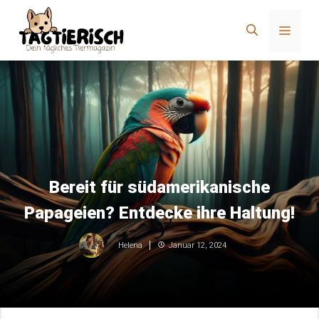
Zum
Inhalt
Menü
springen
Bereit für südamerikanische
Papageien? Entdecke ihre Haltung!
Januar 12, 2024
Helena