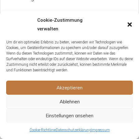
Beim Kauf des Substrats ist darauf zu achten, dass
Cookie-Zustimmung
es frei von Düngemitteln und Pestiziden ist.
verwalten
Außerdem sollte es so fein sein, dass es die
Atemwege der Schildkröte nicht belastet.
Um dir ein optimales Erlebnis zu bieten, verwenden wir Technologien wie
Cookies, um Geräteinformationen zu speichern und/oder darauf zuzugreifen.
Wenn du diesen Technologien zustimmst, können wir Daten wie das
Ein weiterer wichtiger Tipp: Das Substrat
Surfverhalten oder eindeutige IDs auf dieser Website verarbeiten. Wenn du deine
Zustimmung nicht erteilst oder zurückziehst, können bestimmte Merkmale
regelmäßig austauschen, um Krankheiten
und Funktionen beeinträchtigt werden.
vorzubeugen. Der Wechselintervall hängt von der
Art des Substrats und der Anzahl der im Terrarium
Akzeptieren
lebenden Tiere ab. Bei starkem Geruch oder
sichtbaren Verschmutzungen ist ein sofortiger
Ablehnen
Wechsel notwendig.
Einstellungen ansehen
Zum Schluss: Spar nicht beim Substrat. Die
Cookie-Richtlinie
Datenschutzerklärung
Impressum
Gesundheit der Schildkröte hängt stark von ihrer