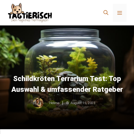
Zum
Inhalt
Menü
springen
Schildkröten Terrarium Test: Top
Auswahl & umfassender Ratgeber
August 15, 2023
Helena