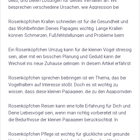
beißt, und bieten Lösungen für dieses Verhalten an. Wir
besprechen verschiedene Ursachen, wie Aggression bei
Agaporniden, Geschlechtsunterschiede, Verträglichkeit mit
anderen Vögeln…
Rosenköpfchen Krallen schneiden ist für die Gesundheit und
das Wohlbefinden Deines Papageis wichtig. Lange Krallen
können Schmerzen, Fußfehlstellungen und Probleme beim
Festkrallen oder Laufen verursachen. Ob Krallen regelmäßig
geschnitten werden…
Ein Rosenköpfchen Umzug kann für die kleinen Vögel stressig
sein, aber mit ein bisschen Planung und Geduld kann der
Wechsel ins neue Zuhause gelingen. In diesem Artikel erfährst
Du, wie…
Rosenköpfchen sprechen beibringen ist ein Thema, das bei
Vogelhaltern auf Interesse stößt. Doch es ist wichtig zu
wissen, dass diese kleinen Papageien, die zu den Agaporniden
gehören, nicht sprechen lernen…
Rosenköpfchen Reisen kann eine tolle Erfahrung für Dich und
Deine Liebesvögel sein, wenn man richtig vorbereitet ist und
die Bedürfnisse der kleinen Papageien berücksichtigt. In
diesem Artikel erfährst Du alles…
Rosenköpfchen Pflege ist wichtig für glückliche und gesunde