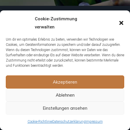
Folge uns
Cookie-Zustimmung
verwalten
Um dir ein optimales Erlebnis zu bieten, verwenden wir Technologien wie
Cookies, um Geräteinformationen zu speichern und/oder darauf zuzugreifen.
Unsere Redaktion wird durch Leser unterstützt. Wir
Wenn du diesen Technologien zustimmst, können wir Daten wie das
Surfverhalten oder eindeutige IDs auf dieser Website verarbeiten. Wenn du deine
verlinken u.a. auf ausgewählte Online-Shops und
Zustimmung nicht erteilst oder zurückziehst, können bestimmte Merkmale
Partner, von denen wir ggf. eine Vergütung erhalten.
und Funktionen beeinträchtigt werden.
Mehr erfahren
Akzeptieren
Themen
Ablehnen
Einstellungen ansehen
Agame
Agaporniden
Cookie-Richtlinie
Datenschutzerklärung
Impressum