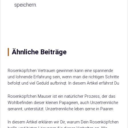
speichern.
Ähnliche Beiträge
Rosenköpfchen Vertrauen gewinnen kann eine spannende
und lohnende Erfahrung sein, wenn man die richtigen Schritte
befolgt und viel Geduld aufbringt. In diesem Artikel erfährst Du
5 effektive Schritte, wie Du…
Rosenköpfchen Mauser ist ein natürlicher Prozess, der das
Wohlbefinden dieser kleinen Papageien, auch Unzertrennliche
genannt, unterstützt. Unzertrennliche leben gerne in Paaren
oder Gruppen und brauchen täglich mindestens zwei Stunden
Freiflug…
In diesem Artikel erklären wir Dir, warum Dein Rosenköpfchen