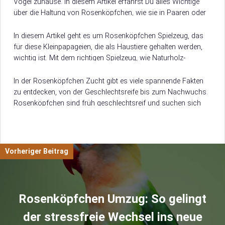
Vögel zuhause. In diesem Artikel erfährst Du alles Wichtige
über die Haltung von Rosenköpfchen, wie sie in Paaren oder
Gruppen leben sollten…
In diesem Artikel geht es um Rosenköpfchen Spielzeug, das
für diese Kleinpapageien, die als Haustiere gehalten werden,
wichtig ist. Mit dem richtigen Spielzeug, wie Naturholz-
Spielzeug, beweglichen Sitzplätzen und Schaukeln, können…
In der Rosenköpfchen Zucht gibt es viele spannende Fakten
zu entdecken, von der Geschlechtsreife bis zum Nachwuchs.
Rosenköpfchen sind früh geschlechtsreif und suchen sich
mit 6 bis 9 Monaten einen…
Vorheriger Beitrag
Rosenköpfchen Umzug: So gelingt
der stressfreie Wechsel ins neue