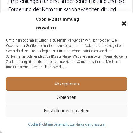
Empfehlungen für eine artgerechte Haltung und die
Förderung der Kommunikation zwischen dir und
deinem Rosenköpfchen.
Cookie-Zustimmung
verwalten
Klick hier für cooles Rosenköpfchen Spielzeug!
Um dir ein optimales Erlebnis zu bieten, verwenden wir Technologien wie
Cookies, um Geräteinformationen zu speichern und/oder darauf zuzugreifen.
5.1 Zusammenfassung der Gründe,
Wenn du diesen Technologien zustimmst, können wir Daten wie das
Surfverhalten oder eindeutige IDs auf dieser Website verarbeiten. Wenn du deine
warum Rosenköpfchen sprechen
Zustimmung nicht erteilst oder zurückziehst, können bestimmte Merkmale
beibringen nicht möglich ist
und Funktionen beeinträchtigt werden.
Zusammenfassend lässt sich sagen, dass
Akzeptieren
Rosenköpfchen das Sprechen nicht erlernen
Ablehnen
können, da sie einfach nicht die passenden
Eigenschaften dafür haben. Im Vergleich zu
Einstellungen ansehen
sprechenden Papageienarten sind sie weniger
darauf ausgelegt, menschliche Laute zu imitieren.
Cookie-Richtlinie
Datenschutzerklärung
Impressum
Das liegt vor allem an ihrer natürlichen