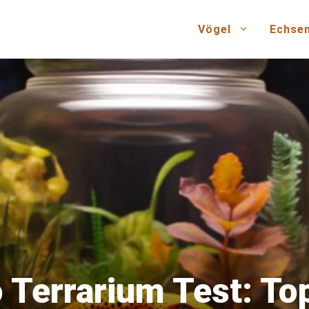
Vögel
Echse
 Terrarium Test: To