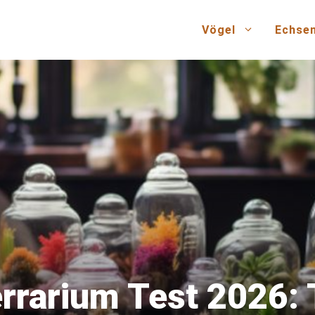
Vögel
Echse
errarium Test 2026: