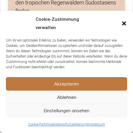
den tropischen Regenwäldern Südostasiens
finden.
Cookie-Zustimmung
verwalten
Um dir ein optimales Erlebnis zu bieten, verwenden wir Technologien wie
Was sind die einzigartigen Merkmale
Cookies, um Geräteinformationen zu speichern und/oder darauf zuzugreifen.
und Verhaltensweisen eines Gemeinen
Wenn du diesen Technologien zustimmst, können wir Daten wie das
Flugdrachen?
Surfverhalten oder eindeutige IDs auf dieser Website verarbeiten. Wenn du deine
Zustimmung nicht erteilst oder zurückziehst, können bestimmte Merkmale
und Funktionen beeinträchtigt werden.
Der Gemeine Flugdrache hat eine
beeindruckende Palette an einzigartigen
Akzeptieren
Merkmalen und Verhaltensweisen. Er ist
dafür bekannt, extrem flink und akrobatisch
Ablehnen
zu sein, was ihm bei der Jagd und beim
Einstellungen ansehen
Flüchten vor Raubtieren hilft. Dazu gehören
Manöver wie schnelle Richtungswechsel,
Cookie-Richtlinie
Datenschutzerklärung
Impressum
Stürze und sogar kurze Flugphasen. Optisch