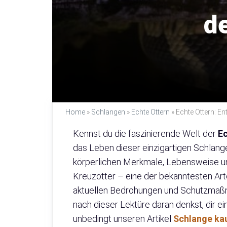
d
Home
»
Schlangen
»
Echte Ottern
»
Echte Ottern: E
Kennst du die faszinierende Welt der
E
das Leben dieser einzigartigen Schlangen
körperlichen Merkmale, Lebensweise un
Kreuzotter – eine der bekanntesten Arte
aktuellen Bedrohungen und Schutzmaßn
nach dieser Lektüre daran denkst, dir ei
unbedingt unseren Artikel
Schlange ka