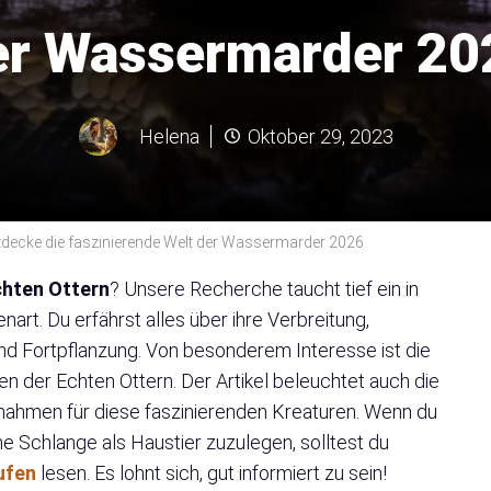
er Wassermarder 20
Helena
Oktober 29, 2023
ntdecke die faszinierende Welt der Wassermarder 2026
chten Ottern
? Unsere Recherche taucht tief ein in
art. Du erfährst alles über ihre Verbreitung,
d Fortpflanzung. Von besonderem Interesse ist die
n der Echten Ottern. Der Artikel beleuchtet auch die
ahmen für diese faszinierenden Kreaturen. Wenn du
ne Schlange als Haustier zuzulegen, solltest du
ufen
lesen. Es lohnt sich, gut informiert zu sein!