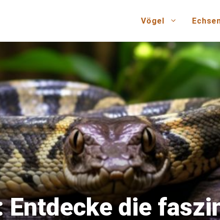
Vögel
Echse
: Entdecke die faszi