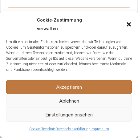
Cookie-Zustimmung
FAQ
verwalten
Um dir ein optimales Erlebnis zu bieten, verwenden wir Technologien wie
Cookies, um Geräteinformationen zu speichern und/oder darauf zuzugreifen.
Wenn du diesen Technologien zustimmst, können wir Daten wie das
Was sollten du tun, wenn du eine
Surfverhalten oder eindeutige IDs auf dieser Website verarbeiten. Wenn du deine
Schlange in deinem Garten findest?
Zustimmung nicht erteilst oder zurückziehst, können bestimmte Merkmale
und Funktionen beeinträchtigt werden.
Wenn du eine Schlange in deinem Garten
findest, solltest du ruhig bleiben und sie nicht
Akzeptieren
stören. Die meisten Schlangen, die in Gärten
Ablehnen
gefunden werden, sind harmlose Arten wie
Ringelnattern. Sie sind streng geschützt und
Einstellungen ansehen
dürfen nicht gejagt oder getötet werden.
Ihre Anwesenheit kann ein Zeichen für einen
Cookie-Richtlinie
Datenschutzerklärung
Impressum
ökologisch intakten Garten sein. Sollte es