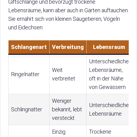
Giftschlange und bevorzugt trockene
Lebensräume, kann aber auch in Gärten auftauchen.
Sie ernährt sich von kleinen Säugetieren, Vögeln
und Eidechsen.
Schlangenart
Verbreitung
Lebensraum
Unterschiedliche
Weit
Lebensräume,
Ringelnatter
A
verbreitet
oft in der Nähe
von Gewässern
Weniger
E
Unterschiedliche
Schlingnatter
bekannt, lebt
u
Lebensräume
versteckt
S
Einzig
Trockene
K