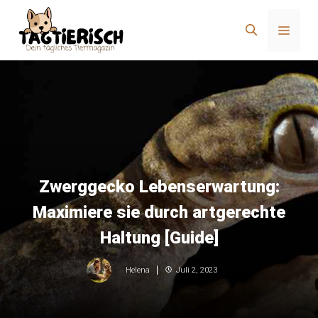
Zum
Inhalt
Menü
springen
Zwerggecko Lebenserwartung:
Maximiere sie durch artgerechte
Haltung [Guide]
Juli 2, 2023
Helena