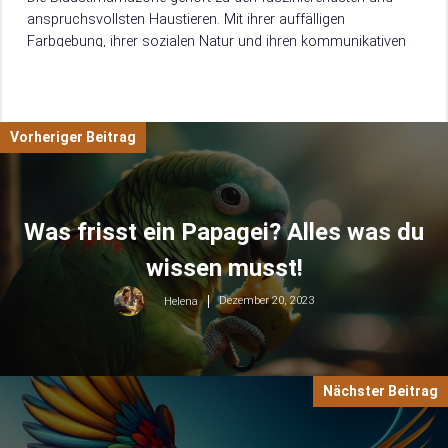
anspruchsvollsten Haustieren. Mit ihrer auffälligen
Farbgebung, ihrer sozialen Natur und ihren kommunikativen
Talenten zieht sie viele Vogelliebhaber in ihren Bann. Doch die
Haltung…
Vorheriger Beitrag
Was frisst ein Papagei? Alles was du
wissen musst!
Dezember 20, 2023
Helena
Nächster Beitrag