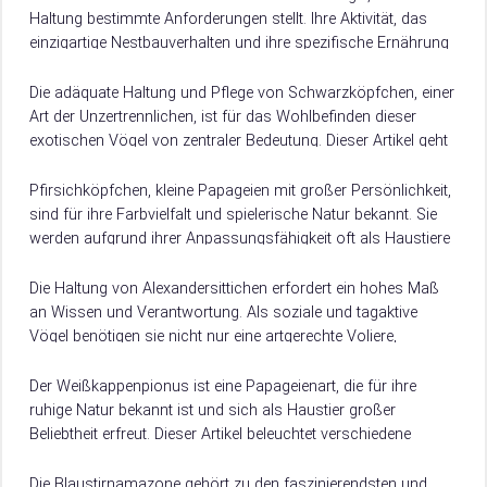
Haltung bestimmte Anforderungen stellt. Ihre Aktivität, das
einzigartige Nestbauverhalten und ihre spezifische Ernährung
bedürfen besonderer Aufmerksamkeit. Zudem müssen
rechtliche und ethische Überlegungen bei…
Die adäquate Haltung und Pflege von Schwarzköpfchen, einer
Art der Unzertrennlichen, ist für das Wohlbefinden dieser
exotischen Vögel von zentraler Bedeutung. Dieser Artikel geht
ausführlich auf die spezifischen Bedürfnisse von…
Pfirsichköpfchen, kleine Papageien mit großer Persönlichkeit,
sind für ihre Farbvielfalt und spielerische Natur bekannt. Sie
werden aufgrund ihrer Anpassungsfähigkeit oft als Haustiere
gehalten, jedoch erfordert ihre artgerechte Haltung besondere
Kenntnisse….
Die Haltung von Alexandersittichen erfordert ein hohes Maß
an Wissen und Verantwortung. Als soziale und tagaktive
Vögel benötigen sie nicht nur eine artgerechte Voliere,
sondern auch eine optimale Ernährung und…
Der Weißkappenpionus ist eine Papageienart, die für ihre
ruhige Natur bekannt ist und sich als Haustier großer
Beliebtheit erfreut. Dieser Artikel beleuchtet verschiedene
Aspekte der Weißkappenpionus Haltung, von ihrer
Ernährung…
Die Blaustirnamazone gehört zu den faszinierendsten und