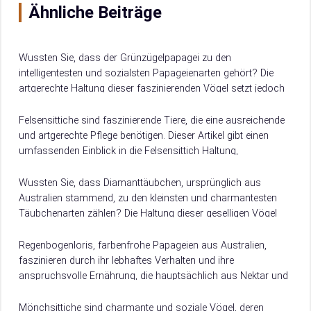
Ähnliche Beiträge
Wussten Sie, dass der Grünzügelpapagei zu den
intelligentesten und sozialsten Papageienarten gehört? Die
artgerechte Haltung dieser faszinierenden Vögel setzt jedoch
fundiertes Wissen voraus. Dieser Artikel gibt Ihnen einen
umfassenden Einblick…
Felsensittiche sind faszinierende Tiere, die eine ausreichende
und artgerechte Pflege benötigen. Dieser Artikel gibt einen
umfassenden Einblick in die Felsensittich Haltung,
einschließlich Informationen über ihren natürlichen
Lebensraum, Anforderungen an ihre…
Wussten Sie, dass Diamanttäubchen, ursprünglich aus
Australien stammend, zu den kleinsten und charmantesten
Täubchenarten zählen? Die Haltung dieser geselligen Vögel
erfordert besondere Kenntnisse in Bezug auf Gruppenhaltung,
Volierengestaltung, Ernährung und…
Regenbogenloris, farbenfrohe Papageien aus Australien,
faszinieren durch ihr lebhaftes Verhalten und ihre
anspruchsvolle Ernährung, die hauptsächlich aus Nektar und
Pollen besteht. Auch wenn ihre Haltung in Gefangenschaft
besondere Anforderungen stellt,…
Mönchsittiche sind charmante und soziale Vögel, deren