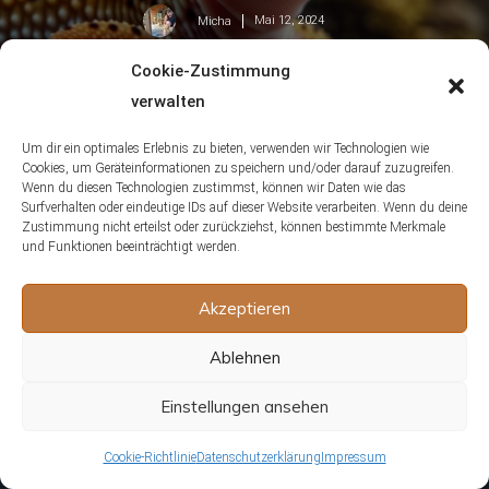
Mai 12, 2024
Micha
Cookie-Zustimmung
verwalten
Um dir ein optimales Erlebnis zu bieten, verwenden wir Technologien wie
Cookies, um Geräteinformationen zu speichern und/oder darauf zuzugreifen.
Wenn du diesen Technologien zustimmst, können wir Daten wie das
Folge uns
Surfverhalten oder eindeutige IDs auf dieser Website verarbeiten. Wenn du deine
Zustimmung nicht erteilst oder zurückziehst, können bestimmte Merkmale
und Funktionen beeinträchtigt werden.
Akzeptieren
Unsere Redaktion wird durch Leser unterstützt. Wir
verlinken u.a. auf ausgewählte Online-Shops und
Ablehnen
Partner, von denen wir ggf. eine Vergütung erhalten.
Einstellungen ansehen
Mehr erfahren
Cookie-Richtlinie
Datenschutzerklärung
Impressum