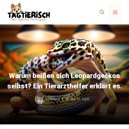
Zum
Inhalt
Menü
springen
Warum beißen sich Leopardgeckos
selbst? Ein Tierarzthelfer erklärt es.
Mai 12, 2024
Micha