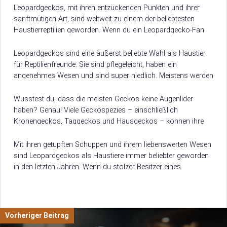
Leopardgeckos, mit ihren entzückenden Punkten und ihrer
sanftmütigen Art, sind weltweit zu einem der beliebtesten
Haustierreptilien geworden. Wenn du ein Leopardgecko-Fan
bist oder darüber nachdenkst, einen als Haustier zu
adoptieren,…
Leopardgeckos sind eine äußerst beliebte Wahl als Haustier
für Reptilienfreunde. Sie sind pflegeleicht, haben ein
angenehmes Wesen und sind super niedlich. Meistens werden
Leopardgeckos jedoch nicht wegen ihrer Intelligenz und…
Wusstest du, dass die meisten Geckos keine Augenlider
haben? Genau! Viele Geckospezies – einschließlich
Kronengeckos, Taggeckos und Hausgeckos – können ihre
Augen nicht schließen. Sie sind auf eine Nickhaut (eine…
Mit ihren getupften Schuppen und ihrem liebenswerten Wesen
sind Leopardgeckos als Haustiere immer beliebter geworden
in den letzten Jahren. Wenn du stolzer Besitzer eines
Leopardgeckos bist oder darüber nachdenkst, einen…
Vorheriger Beitrag