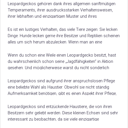
Leopardgeckos gehören dank ihres allgemein sanftmütigen
Temperaments, ihrer ausdrucksstarken Verhaltensweisen,
ihrer lebhaften und einzigartigen Muster und ihres
unwiderstehlichen „Lächelns“ zu den Lieblingen der
Reptilienfreunde. Doch obwohl es fast immer eine…
Es ist ein lustiges Verhalten, das viele Tiere zeigen: Sie lecken
Dinge. Hunde lecken gerne ihre Besitzer und Reptilien scheinen
alles um sich herum abzulecken. Wenn man an eine
Schlange…
Wenn du schon eine Weile einen Leopardgecko besitzt, hast
du wahrscheinlich schon seine „Jagdfähigkeiten“ in Aktion
gesehen. Und möglicherweise warst du nicht sonderlich
beeindruckt. Es ist nicht ungewöhnlich, dass Leopardgeckos…
Leopardgeckos sind aufgrund ihrer anspruchslosen Pflege
eine beliebte Wahl als Haustier. Obwohl sie nicht ständig
Aufmerksamkeit benötigen, gibt es einen Aspekt ihrer Pflege,
der für ihre Gesundheit und ihr Wohlbefinden…
Leopardgeckos sind entzückende Haustiere, die von ihren
Besitzern sehr geliebt werden. Diese kleinen Echsen sind sehr
interessant zu beobachten, da sie viele einzigartige
Verhaltensweisen zeigen. Obwohl sie in freier Wildbahn…