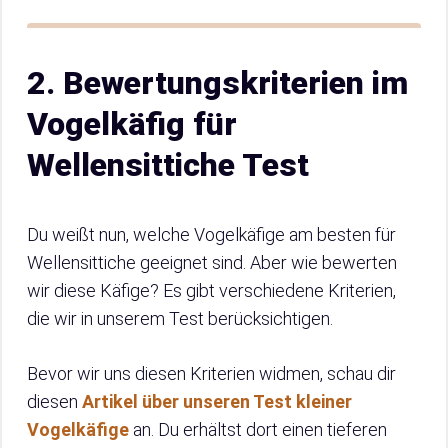
2. Bewertungskriterien im
Vogelkäfig für
Wellensittiche Test
Du weißt nun, welche Vogelkäfige am besten für
Wellensittiche geeignet sind. Aber wie bewerten
wir diese Käfige? Es gibt verschiedene Kriterien,
die wir in unserem Test berücksichtigen.
Bevor wir uns diesen Kriterien widmen, schau dir
diesen
Artikel über unseren Test kleiner
Vogelkäfige
an. Du erhältst dort einen tieferen