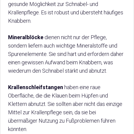
gesunde Möglichkeit zur Schnabel- und
Krallenpflege. Es ist robust und übersteht häufiges
Knabbern.
Mineralblöcke
dienen nicht nur der Pflege,
sondern liefern auch wichtige Mineralstoffe und
Spurenelemente. Sie sind hart und erfordern daher
einen gewissen Aufwand beim Knabbern, was
wiederum den Schnabel stärkt und abnutzt.
Krallenschleifstangen
haben eine raue
Oberfläche, die die Klauen beim Hüpfen und
Klettern abnutzt. Sie sollten aber nicht das einzige
Mittel zur Krallenpflege sein, da sie bei
übermäßiger Nutzung zu Fußproblemen führen
könnten.