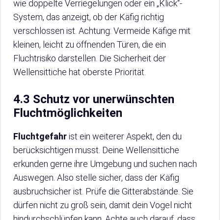
wie doppelte Verriegelungen oder ein „Klick“-
System, das anzeigt, ob der Käfig richtig
verschlossen ist. Achtung: Vermeide Käfige mit
kleinen, leicht zu öffnenden Türen, die ein
Fluchtrisiko darstellen. Die Sicherheit der
Wellensittiche hat oberste Priorität.
4.3 Schutz vor unerwünschten
Fluchtmöglichkeiten
Fluchtgefahr
ist ein weiterer Aspekt, den du
berücksichtigen musst. Deine Wellensittiche
erkunden gerne ihre Umgebung und suchen nach
Auswegen. Also stelle sicher, dass der Käfig
ausbruchsicher ist. Prüfe die Gitterabstände. Sie
dürfen nicht zu groß sein, damit dein Vogel nicht
hindurchschlüpfen kann. Achte auch darauf, dass