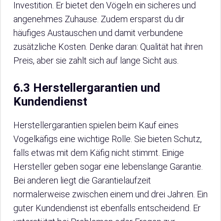
Investition. Er bietet den Vögeln ein sicheres und
angenehmes Zuhause. Zudem ersparst du dir
häufiges Austauschen und damit verbundene
zusätzliche Kosten. Denke daran: Qualität hat ihren
Preis, aber sie zahlt sich auf lange Sicht aus.
6.3 Herstellergarantien und
Kundendienst
Herstellergarantien spielen beim Kauf eines
Vogelkäfigs eine wichtige Rolle. Sie bieten Schutz,
falls etwas mit dem Käfig nicht stimmt. Einige
Hersteller geben sogar eine lebenslange Garantie.
Bei anderen liegt die Garantielaufzeit
normalerweise zwischen einem und drei Jahren. Ein
guter Kundendienst ist ebenfalls entscheidend. Er