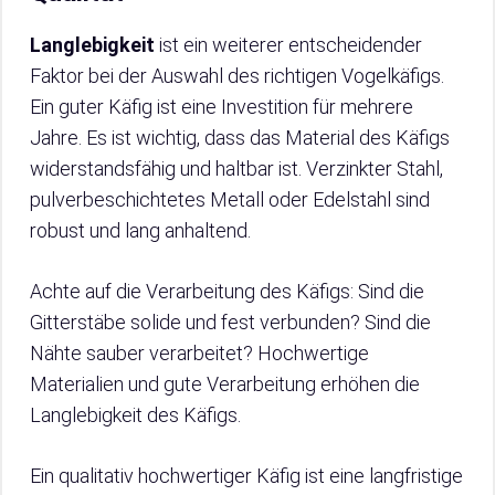
Langlebigkeit
ist ein weiterer entscheidender
Faktor bei der Auswahl des richtigen Vogelkäfigs.
Ein guter Käfig ist eine Investition für mehrere
Jahre. Es ist wichtig, dass das Material des Käfigs
widerstandsfähig und haltbar ist. Verzinkter Stahl,
pulverbeschichtetes Metall oder Edelstahl sind
robust und lang anhaltend.
Achte auf die Verarbeitung des Käfigs: Sind die
Gitterstäbe solide und fest verbunden? Sind die
Nähte sauber verarbeitet? Hochwertige
Materialien und gute Verarbeitung erhöhen die
Langlebigkeit des Käfigs.
Ein qualitativ hochwertiger Käfig ist eine langfristige