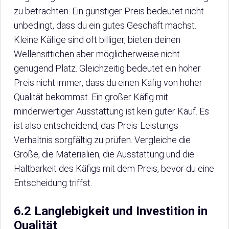
zu betrachten. Ein günstiger Preis bedeutet nicht
unbedingt, dass du ein gutes Geschäft machst.
Kleine Käfige sind oft billiger, bieten deinen
Wellensittichen aber möglicherweise nicht
genügend Platz. Gleichzeitig bedeutet ein hoher
Preis nicht immer, dass du einen Käfig von hoher
Qualität bekommst. Ein großer Käfig mit
minderwertiger Ausstattung ist kein guter Kauf. Es
ist also entscheidend, das Preis-Leistungs-
Verhältnis sorgfältig zu prüfen. Vergleiche die
Größe, die Materialien, die Ausstattung und die
Haltbarkeit des Käfigs mit dem Preis, bevor du eine
Entscheidung triffst.
6.2 Langlebigkeit und Investition in
Qualität