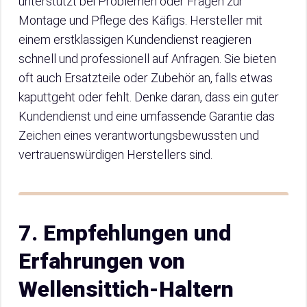
unterstützt bei Problemen oder Fragen zur
Montage und Pflege des Käfigs. Hersteller mit
einem erstklassigen Kundendienst reagieren
schnell und professionell auf Anfragen. Sie bieten
oft auch Ersatzteile oder Zubehör an, falls etwas
kaputtgeht oder fehlt. Denke daran, dass ein guter
Kundendienst und eine umfassende Garantie das
Zeichen eines verantwortungsbewussten und
vertrauenswürdigen Herstellers sind.
7. Empfehlungen und
Erfahrungen von
Wellensittich-Haltern