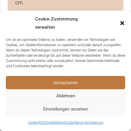
cm.
Cookie-Zustimmung
verwalten
Welche spezifischen Nahrungsmittel
sind für eine ausgewogene Ernährung
Um dir ein optimales Erlebnis zu bieten, verwenden wir Technologien wie
Cookies, um Geräteinformationen zu speichern und/oder darauf zuzugreifen.
eines Senegalpapageis in Heimhaltung
Wenn du diesen Technologien zustimmst, können wir Daten wie das
unerlässlich?
Surfverhalten oder eindeutige IDs auf dieser Website verarbeiten. Wenn du deine
Zustimmung nicht erteilst oder zurückziehst, können bestimmte Merkmale
und Funktionen beeinträchtigt werden.
Für eine ausgewogene Ernährung eines
Senegalpapageis sind frisches Obst und
Akzeptieren
Gemüse, Samen, Nüsse und hochwertige
Pellets unerlässlich. Es ist wichtig, eine
Ablehnen
Vielfalt anzubieten, um alle notwendigen
Nährstoffe zu liefern.
Einstellungen ansehen
Cookie-Richtlinie
Datenschutzerklärung
Impressum