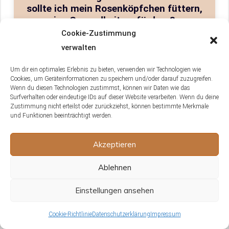
sollte ich mein Rosenköpfchen füttern,
um seine Gesundheit zu fördern?
Cookie-Zustimmung
Füttere dein Rosenköpfchen täglich mit etwa
verwalten
1-2 Teelöffeln hochwertigem Körnerfutter
Um dir ein optimales Erlebnis zu bieten, verwenden wir Technologien wie
und biete zusätzlich frisches Obst, Gemüse
Cookies, um Geräteinformationen zu speichern und/oder darauf zuzugreifen.
und Kräuter an. Gib ihm alle paar Tage ein
Wenn du diesen Technologien zustimmst, können wir Daten wie das
Surfverhalten oder eindeutige IDs auf dieser Website verarbeiten. Wenn du deine
bisschen Grit und Sepiaschale für den
Zustimmung nicht erteilst oder zurückziehst, können bestimmte Merkmale
Mineralstoffbedarf. Achte darauf, das Futter
und Funktionen beeinträchtigt werden.
immer zur gleichen Zeit zu geben, um eine
Routine zu etablieren und die Gesundheit
Akzeptieren
deines Rosenköpfchens zu fördern.
Ablehnen
Einstellungen ansehen
Cookie-Richtlinie
Datenschutzerklärung
Impressum