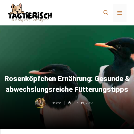
Zum
Inhalt
Menü
springen
Rosenköpfchen Ernährung: Gesunde &
abwechslungsreiche Fütterungstipps
Juni 19, 2023
Helena