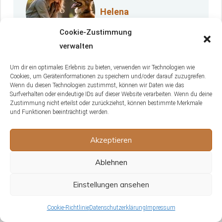
Helena
Cookie-Zustimmung
verwalten
Ich bin Helena, Autorin bei tagtierisch.de. Meine
Um dir ein optimales Erlebnis zu bieten, verwenden wir Technologien wie
Begeisterung für Haustiere, ob pelzig, gefiedert
Cookies, um Geräteinformationen zu speichern und/oder darauf zuzugreifen.
oder geschuppt, fließt in meine Artikel ein. Mein
Wenn du diesen Technologien zustimmst, können wir Daten wie das
Surfverhalten oder eindeutige IDs auf dieser Website verarbeiten. Wenn du deine
Fachwissen erstreckt sich von der Ernährung bis
Zustimmung nicht erteilst oder zurückziehst, können bestimmte Merkmale
und Funktionen beeinträchtigt werden.
hin zu tiermedizinischen Notfällen. Ich lege großen
Wert darauf, Tierbesitzern praktische Tipps und
Akzeptieren
wertvolle Informationen zu geben, um das
Zusammenleben mit ihren tierischen Begleitern zu
Ablehnen
verbessern.
Einstellungen ansehen
Mehr erfahren
Cookie-Richtlinie
Datenschutzerklärung
Impressum