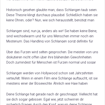
und noch häufiger hört man falsche…
Historisch gesehen glaubte man, dass Schlangen taub seien.
Diese Theorie klingt durchaus plausibel. Schließlich haben sie
keine Ohren, oder? Nun, wie sich herausstellt, benötigt man
keine äußeren Ohren, um zu…
Schlangen sind, nun ja, anders als wir! Sie haben keine Beine,
sind wechselwarm und für uns Menschen immer noch ein
Mysterium. Das Handling von Schlangen sorgt definitiv für
Kontroversen in…
Über das Furzen wird selten gesprochen. Die meisten von uns
diskutieren nicht offen über ihre blähenden Gewohnheiten.
Doch zumindest für Menschen ist Furzen normal und sogar
gesund. Wir alle tun…
Schlangen werden von Hollywood schon seit Jahrzehnten
verteufelt. Wenn in einem Film eine Schlange auftaucht, ist sie
meistens einer der Bösewichte. Ähnlich wie Haie haben
Schlangen sich einen ziemlich schlechten…
Deine Schlange hat gerade nach dir geschnappt. Vielleicht hat
sie dich sogar gebissen. Egal wie, jetzt schwirren dir
sicherlich Fragen durch den Kopf, warum deine Schlange