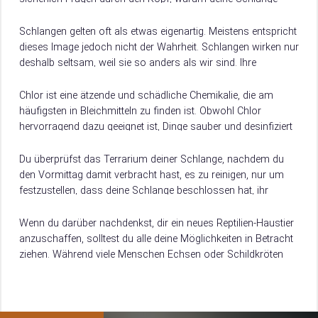
aggressiv wurde und wie…
Schlangen gelten oft als etwas eigenartig. Meistens entspricht
dieses Image jedoch nicht der Wahrheit. Schlangen wirken nur
deshalb seltsam, weil sie so anders als wir sind. Ihre
Unterschiede lassen sich…
Chlor ist eine ätzende und schädliche Chemikalie, die am
häufigsten in Bleichmitteln zu finden ist. Obwohl Chlor
hervorragend dazu geeignet ist, Dinge sauber und desinfiziert
zu halten, kann es auch…
Du überprüfst das Terrarium deiner Schlange, nachdem du
den Vormittag damit verbracht hast, es zu reinigen, nur um
festzustellen, dass deine Schlange beschlossen hat, ihr
sauberes Wassergefäß als öffentliche Toilette…
Wenn du darüber nachdenkst, dir ein neues Reptilien-Haustier
anzuschaffen, solltest du alle deine Möglichkeiten in Betracht
ziehen. Während viele Menschen Echsen oder Schildkröten
als ihre ersten Reptilien-Haustiere wählen, entscheiden sich…