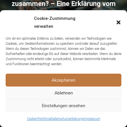
zusammen? – Eine Erklärung vom
Tierarzthelfer
Cookie-Zustimmung
verwalten
Mai 20, 2024
Helena
Um dir ein optimales Erlebnis zu bieten, verwenden wir Technologien wie
Cookies, um Geräteinformationen zu speichern und/oder darauf zuzugreifen.
Wenn du diesen Technologien zustimmst, können wir Daten wie das
Surfverhalten oder eindeutige IDs auf dieser Website verarbeiten. Wenn du deine
Zustimmung nicht erteilst oder zurückziehst, können bestimmte Merkmale
und Funktionen beeinträchtigt werden.
Akzeptieren
Folge uns
Ablehnen
Einstellungen ansehen
Cookie-Richtlinie
Datenschutzerklärung
Impressum
Unsere Redaktion wird durch Leser unterstützt. Wir