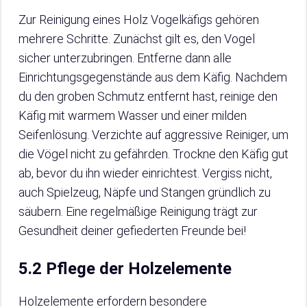
Zur Reinigung eines Holz Vogelkäfigs gehören
mehrere Schritte. Zunächst gilt es, den Vogel
sicher unterzubringen. Entferne dann alle
Einrichtungsgegenstände aus dem Käfig. Nachdem
du den groben Schmutz entfernt hast, reinige den
Käfig mit warmem Wasser und einer milden
Seifenlösung. Verzichte auf aggressive Reiniger, um
die Vögel nicht zu gefährden. Trockne den Käfig gut
ab, bevor du ihn wieder einrichtest. Vergiss nicht,
auch Spielzeug, Näpfe und Stangen gründlich zu
säubern. Eine regelmäßige Reinigung trägt zur
Gesundheit deiner gefiederten Freunde bei!
5.2 Pflege der Holzelemente
Holzelemente erfordern besondere