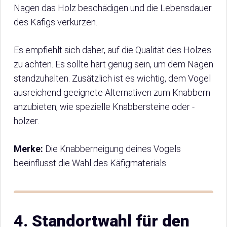
Nagen das Holz beschädigen und die Lebensdauer
des Käfigs verkürzen.
Es empfiehlt sich daher, auf die Qualität des Holzes
zu achten. Es sollte hart genug sein, um dem Nagen
standzuhalten. Zusätzlich ist es wichtig, dem Vogel
ausreichend geeignete Alternativen zum Knabbern
anzubieten, wie spezielle Knabbersteine oder -
hölzer.
Merke:
Die Knabberneigung deines Vogels
beeinflusst die Wahl des Käfigmaterials.
4. Standortwahl für den