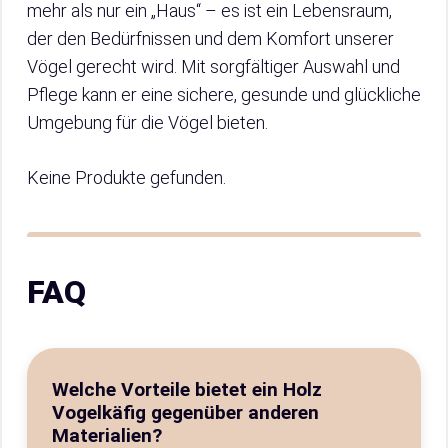
mehr als nur ein „Haus“ – es ist ein Lebensraum,
der den Bedürfnissen und dem Komfort unserer
Vögel gerecht wird. Mit sorgfältiger Auswahl und
Pflege kann er eine sichere, gesunde und glückliche
Umgebung für die Vögel bieten.
Keine Produkte gefunden.
FAQ
Welche Vorteile bietet ein Holz
Vogelkäfig gegenüber anderen
Materialien?