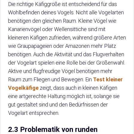
Die richtige Käfiggröße ist entscheidend für das
Wohlbefinden deines Vogels. Nicht alle Vogelarten
benötigen den gleichen Raum. Kleine Vögel wie
Kanarienvögel oder Wellensittiche sind mit
kleineren Käfigen zufrieden, während größere Arten
wie Graupapageien oder Amazonen mehr Platz
benötigen. Auch die Aktivität und das Flugverhalten
der Vogelart spielen eine Rolle bei der Größenwahl.
Aktive und flugfreudige Vögel benötigen mehr
Raum zum Fliegen und Bewegen. Ein
Test kleiner
Vogelkäfige
zeigt, dass auch in kleinen Käfigen
eine artgerechte Haltung möglich ist, solange sie
gut gestaltet sind und den Bedürfnissen der
Vogelart entsprechen.
2.3 Problematik von runden