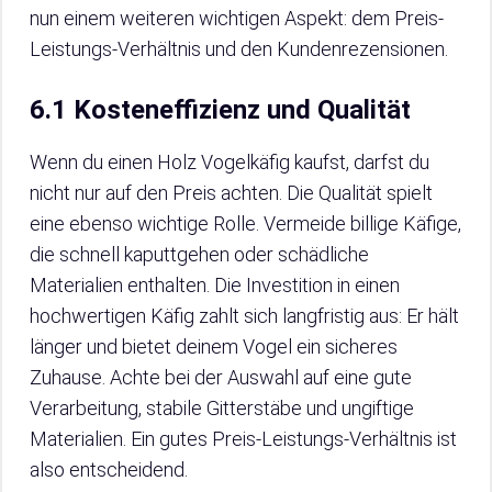
nun einem weiteren wichtigen Aspekt: dem Preis-
Leistungs-Verhältnis und den Kundenrezensionen.
6.1 Kosteneffizienz und Qualität
Wenn du einen Holz Vogelkäfig kaufst, darfst du
nicht nur auf den Preis achten. Die Qualität spielt
eine ebenso wichtige Rolle. Vermeide billige Käfige,
die schnell kaputtgehen oder schädliche
Materialien enthalten. Die Investition in einen
hochwertigen Käfig zahlt sich langfristig aus: Er hält
länger und bietet deinem Vogel ein sicheres
Zuhause. Achte bei der Auswahl auf eine gute
Verarbeitung, stabile Gitterstäbe und ungiftige
Materialien. Ein gutes Preis-Leistungs-Verhältnis ist
also entscheidend.