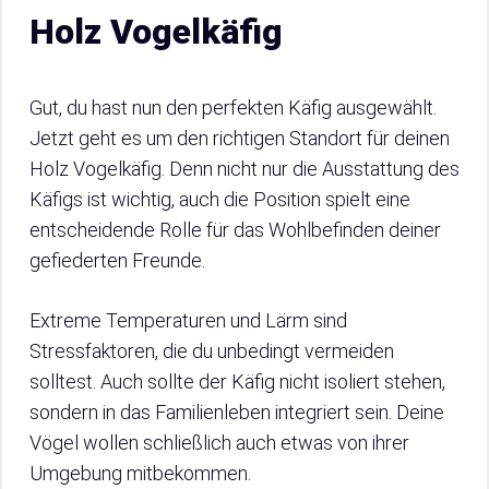
Holz Vogelkäfig
Gut, du hast nun den perfekten Käfig ausgewählt.
Jetzt geht es um den richtigen Standort für deinen
Holz Vogelkäfig. Denn nicht nur die Ausstattung des
Käfigs ist wichtig, auch die Position spielt eine
entscheidende Rolle für das Wohlbefinden deiner
gefiederten Freunde.
Extreme Temperaturen und Lärm sind
Stressfaktoren, die du unbedingt vermeiden
solltest. Auch sollte der Käfig nicht isoliert stehen,
sondern in das Familienleben integriert sein. Deine
Vögel wollen schließlich auch etwas von ihrer
Umgebung mitbekommen.