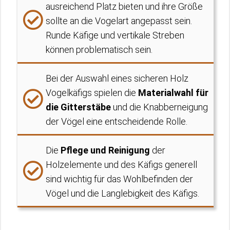
ausreichend Platz bieten und ihre Größe
sollte an die Vogelart angepasst sein.
Runde Käfige und vertikale Streben
können problematisch sein.
Bei der Auswahl eines sicheren Holz
Vogelkäfigs spielen die
Materialwahl für
die Gitterstäbe
und die Knabberneigung
der Vögel eine entscheidende Rolle.
Die
Pflege und Reinigung
der
Holzelemente und des Käfigs generell
sind wichtig für das Wohlbefinden der
Vögel und die Langlebigkeit des Käfigs.