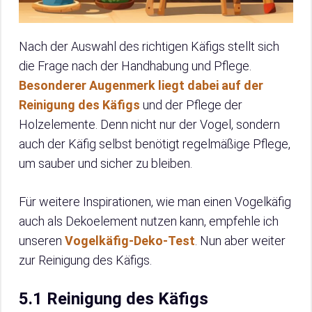
Nach der Auswahl des richtigen Käfigs stellt sich
die Frage nach der Handhabung und Pflege.
Besonderer Augenmerk liegt dabei auf der
Reinigung des Käfigs
und der Pflege der
Holzelemente. Denn nicht nur der Vogel, sondern
auch der Käfig selbst benötigt regelmäßige Pflege,
um sauber und sicher zu bleiben.
Für weitere Inspirationen, wie man einen Vogelkäfig
auch als Dekoelement nutzen kann, empfehle ich
unseren
Vogelkäfig-Deko-Test
. Nun aber weiter
zur Reinigung des Käfigs.
5.1 Reinigung des Käfigs