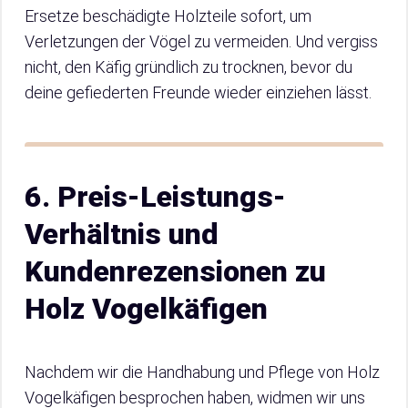
Ersetze beschädigte Holzteile sofort, um
Verletzungen der Vögel zu vermeiden. Und vergiss
nicht, den Käfig gründlich zu trocknen, bevor du
deine gefiederten Freunde wieder einziehen lässt.
6. Preis-Leistungs-
Verhältnis und
Kundenrezensionen zu
Holz Vogelkäfigen
Nachdem wir die Handhabung und Pflege von Holz
Vogelkäfigen besprochen haben, widmen wir uns