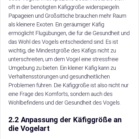
oft in der benötigten Käfiggröße widerspiegeln.
Papageien und Großsittiche brauchen mehr Raum
als kleinere Exoten. Ein geräumiger Käfig
ermöglicht Flugübungen, die für die Gesundheit und
das Wohl des Vogels entscheidend sind. Es ist
wichtig, die Mindestgröße des Käfigs nicht zu
unterschreiten, um dem Vogel eine stressfreie
Umgebung zu bieten. Ein kleiner Käfig kann zu
Verhaltensstörungen und gesundheitlichen
Problemen führen. Die Käfiggröße ist also nicht nur
eine Frage des Komforts, sondern auch des
Wohlbefindens und der Gesundheit des Vogels.
2.2 Anpassung der Käfiggröße an
die Vogelart