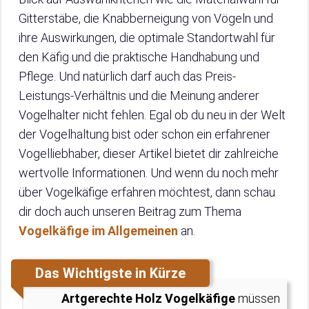
Gitterstäbe, die Knabberneigung von Vögeln und
ihre Auswirkungen, die optimale Standortwahl für
den Käfig und die praktische Handhabung und
Pflege. Und natürlich darf auch das Preis-
Leistungs-Verhältnis und die Meinung anderer
Vogelhalter nicht fehlen. Egal ob du neu in der Welt
der Vogelhaltung bist oder schon ein erfahrener
Vogelliebhaber, dieser Artikel bietet dir zahlreiche
wertvolle Informationen. Und wenn du noch mehr
über Vogelkäfige erfahren möchtest, dann schau
dir doch auch unseren Beitrag zum Thema
Vogelkäfige im Allgemeinen
an.
Das Wichtigste in Kürze
Artgerechte Holz Vogelkäfige
müssen