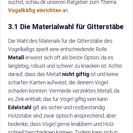
suchst, schau dir unseren Ratgeber zum Thema
Vogelkäfig einrichten
an.
3.1 Die Materialwahl für Gitterstäbe
Die Wahl des Materials für die Gitterstäbe des
Vogelkäfigs spielt eine entscheidende Rolle.
Metall
erweist sich oft als beste Option, da es
langlebig, robust und schwer zu knacken ist. Achte
darauf, dass das Metall
nicht giftig
ist und keine
scharfen Kanten aufweist, die deinem Vogel
schaden könnten. Vermeide verzinktes Metall, da
es Zink enthält, das für Vögel giftig sein kann.
Edelstahl
gilt als sicher und rostbeständig.
Holzstäbe sind zwar optisch ansprechend, aber
bedenke, dass Vögel gerne knabbern und Holz
schnell beschädigen können. Zudem kann sich in