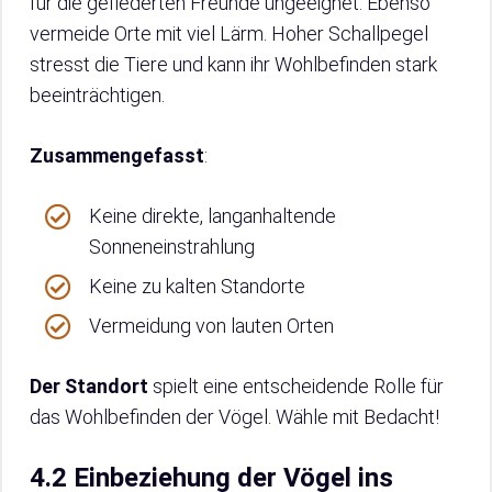
für die gefiederten Freunde ungeeignet. Ebenso
vermeide Orte mit viel Lärm. Hoher Schallpegel
stresst die Tiere und kann ihr Wohlbefinden stark
beeinträchtigen.
Zusammengefasst
:
Keine direkte, langanhaltende
Sonneneinstrahlung
Keine zu kalten Standorte
Vermeidung von lauten Orten
Der Standort
spielt eine entscheidende Rolle für
das Wohlbefinden der Vögel. Wähle mit Bedacht!
4.2 Einbeziehung der Vögel ins