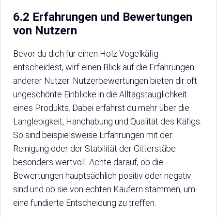
6.2 Erfahrungen und Bewertungen
von Nutzern
Bevor du dich für einen Holz Vogelkäfig
entscheidest, wirf einen Blick auf die Erfahrungen
anderer Nutzer. Nutzerbewertungen bieten dir oft
ungeschönte Einblicke in die Alltagstauglichkeit
eines Produkts. Dabei erfährst du mehr über die
Langlebigkeit, Handhabung und Qualität des Käfigs.
So sind beispielsweise Erfahrungen mit der
Reinigung oder der Stabilität der Gitterstäbe
besonders wertvoll. Achte darauf, ob die
Bewertungen hauptsächlich positiv oder negativ
sind und ob sie von echten Käufern stammen, um
eine fundierte Entscheidung zu treffen.