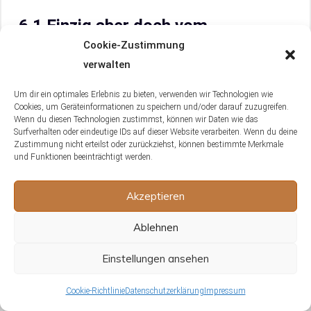
6.1 Einzig aber doch vom
Aussterben bedroht:
Cookie-Zustimmung
zusammenfassende Betrachtung
verwalten
des himmelblauen Zwerggeckos
Um dir ein optimales Erlebnis zu bieten, verwenden wir Technologien wie
Cookies, um Geräteinformationen zu speichern und/oder darauf zuzugreifen.
Der Himmelblaue Zwerggecko ist zweifellos ein
Wenn du diesen Technologien zustimmst, können wir Daten wie das
Surfverhalten oder eindeutige IDs auf dieser Website verarbeiten. Wenn du deine
faszinierendes Wesen – mit seiner kräftigen Farbe,
Zustimmung nicht erteilst oder zurückziehst, können bestimmte Merkmale
winziger Statur und einzigartigen Verhaltensweisen.
und Funktionen beeinträchtigt werden.
Dieses exotische Reptil, offiziell als Lygodactylus
williamsi bekannt, ist jedoch stark vom Aussterben
Akzeptieren
bedroht. Seine ausschließliche Abhängigkeit vom
Ablehnen
Kimboza-Wald Tansanias und der Schraubenbaum-
Art, Pandanus rabaiensis, für seinen Lebensraum
Einstellungen ansehen
stellt insbesondere eine Herausforderung für sein
Überleben dar. Die Zerstörung seiner Heimat und
Cookie-Richtlinie
Datenschutzerklärung
Impressum