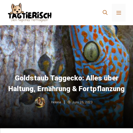
Zum
Inhalt
Menü
springen
Goldstaub Taggecko: Alles über
Haltung, Ernährung & Fortpflanzung
Juni 26, 2023
Helena