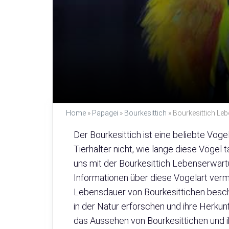
Home
»
Papagei
»
Bourkesittich
»
Bourkesittich Leb
Der Bourkesittich ist eine beliebte Voge
Tierhalter nicht, wie lange diese Vögel 
uns mit der Bourkesittich Lebenserwart
Informationen über diese Vogelart vermi
Lebensdauer von Bourkesittichen beschä
in der Natur erforschen und ihre Herk
das Aussehen von Bourkesittichen und ih