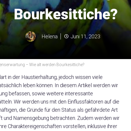
Bourkesittiche?
Helena
Juni 11, 2023
enserwartung – Wie alt werden Bourkesittiche?
lart in der Haustierhaltung, jedoch wissen viele
tatsächlich leben können. In diesem Artikel werden wir
ung befassen, sowie weitere interessante
tteln. Wir werden uns mit den Einflussfaktoren auf die
ftigen, die Gründe für den Status als gefährdete Art
unft und Namensgebung betrachten. Zudem werden wir
re Charaktereigenschaften vorstellen, inklusive ihrer