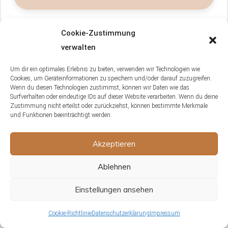
Cookie-Zustimmung
Wie kann die regelmäßige Gabe von
verwalten
Mineralfutter helfen, Verstopfungen
bei Bartagamen zu verhindern?
Um dir ein optimales Erlebnis zu bieten, verwenden wir Technologien wie
Cookies, um Geräteinformationen zu speichern und/oder darauf zuzugreifen.
Die regelmäßige Gabe von Mineralfutter
Wenn du diesen Technologien zustimmst, können wir Daten wie das
Surfverhalten oder eindeutige IDs auf dieser Website verarbeiten. Wenn du deine
kann Verstopfungen bei Bartagamen
Zustimmung nicht erteilst oder zurückziehst, können bestimmte Merkmale
verhindern, indem sie die Verdauung
und Funktionen beeinträchtigt werden.
unterstützt und die Gesundheit des
Akzeptieren
Verdauungssystems fördert. Mineralfutter
enthält wichtige Nährstoffe wie Kalzium und
Ablehnen
Phosphor, die zur Stärkung der Knochen und
zur Verbesserung der Muskelfunktion
Einstellungen ansehen
beitragen. Diese Nährstoffe können auch
Cookie-Richtlinie
Datenschutzerklärung
Impressum
dazu beitragen, das Risiko von