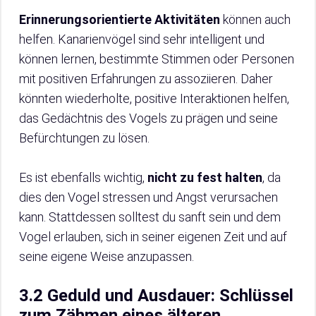
Erinnerungsorientierte Aktivitäten
können auch
helfen. Kanarienvögel sind sehr intelligent und
können lernen, bestimmte Stimmen oder Personen
mit positiven Erfahrungen zu assoziieren. Daher
könnten wiederholte, positive Interaktionen helfen,
das Gedächtnis des Vogels zu prägen und seine
Befürchtungen zu lösen.
Es ist ebenfalls wichtig,
nicht zu fest halten
, da
dies den Vogel stressen und Angst verursachen
kann. Stattdessen solltest du sanft sein und dem
Vogel erlauben, sich in seiner eigenen Zeit und auf
seine eigene Weise anzupassen.
3.2 Geduld und Ausdauer: Schlüssel
zum Zähmen eines älteren