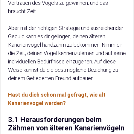
Vertrauen des Vogels zu gewinnen, und das
braucht Zeit.
Aber mit der richtigen Strategie und ausreichender
Geduld kann es dir gelingen, deinen älteren
Kanarienvogel handzahm zu bekommen. Nimm dir
die Zeit, deinen Vogel kennenzulernen und auf seine
individuellen Bedürfnisse einzugehen. Auf diese
Weise kannst du die bestmögliche Beziehung zu
deinem Gefiederten Freund aufbauen.
Hast du dich schon mal gefragt, wie alt
Kanarienvogel werden?
3.1 Herausforderungen beim
Zähmen von älteren Kanarienvögeln