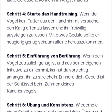
Schritt 4: Starte das Handtraining.
Wenn der
Vogel kein Futter aus der Hand nimmt, versuche,
den Käfig offen zu lassen und ihn freiwillig
aussteigen zu lassen. Mit etwas Geduld sollte er
neugierig genug sein, um alleine herauszukommen.
Schritt 5: Einführung von Berührung.
Wenn dein
Vogel zutraulich genug ist und aus seiner eigenen
Initiative zu dir kommt, kannst du vorsichtig
anfangen, ihn zu streicheln. Erinnere dich, Geduld ist
der Schlüssel beim Zähmen deines
Kanarienvogels.
Schritt 6: Übung und Konsistenz.
Wiederhole
diese Schritte konsistent und geduldig. Übung und