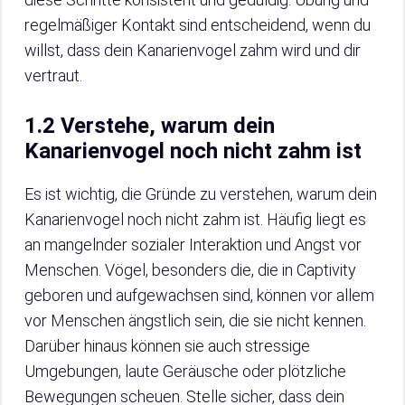
regelmäßiger Kontakt sind entscheidend, wenn du
willst, dass dein Kanarienvogel zahm wird und dir
vertraut.
1.2 Verstehe, warum dein
Kanarienvogel noch nicht zahm ist
Es ist wichtig, die Gründe zu verstehen, warum dein
Kanarienvogel noch nicht zahm ist. Häufig liegt es
an mangelnder sozialer Interaktion und Angst vor
Menschen. Vögel, besonders die, die in Captivity
geboren und aufgewachsen sind, können vor allem
vor Menschen ängstlich sein, die sie nicht kennen.
Darüber hinaus können sie auch stressige
Umgebungen, laute Geräusche oder plötzliche
Bewegungen scheuen. Stelle sicher, dass dein