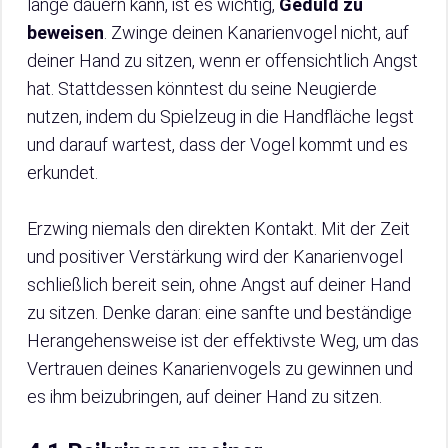
lange dauern kann, ist es wichtig,
Geduld zu
beweisen
. Zwinge deinen Kanarienvogel nicht, auf
deiner Hand zu sitzen, wenn er offensichtlich Angst
hat. Stattdessen könntest du seine Neugierde
nutzen, indem du Spielzeug in die Handfläche legst
und darauf wartest, dass der Vogel kommt und es
erkundet.
Erzwing niemals den direkten Kontakt. Mit der Zeit
und positiver Verstärkung wird der Kanarienvogel
schließlich bereit sein, ohne Angst auf deiner Hand
zu sitzen. Denke daran: eine sanfte und beständige
Herangehensweise ist der effektivste Weg, um das
Vertrauen deines Kanarienvogels zu gewinnen und
es ihm beizubringen, auf deiner Hand zu sitzen.