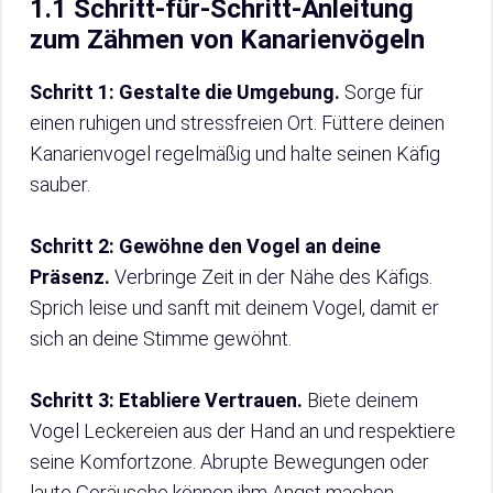
1.1 Schritt-für-Schritt-Anleitung
zum Zähmen von Kanarienvögeln
Schritt 1: Gestalte die Umgebung.
Sorge für
einen ruhigen und stressfreien Ort. Füttere deinen
Kanarienvogel regelmäßig und halte seinen Käfig
sauber.
Schritt 2: Gewöhne den Vogel an deine
Präsenz.
Verbringe Zeit in der Nähe des Käfigs.
Sprich leise und sanft mit deinem Vogel, damit er
sich an deine Stimme gewöhnt.
Schritt 3: Etabliere Vertrauen.
Biete deinem
Vogel Leckereien aus der Hand an und respektiere
seine Komfortzone. Abrupte Bewegungen oder
laute Geräusche können ihm Angst machen.