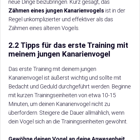
neue Dinge beizubringen. Kurz gesagt, das
Zähmen eines jungen Kanarienvogels
ist in der
Regel unkomplizierter und effektiver als das
Zähmen eines älteren Vogels.
2.2 Tipps für das erste Training mit
meinem jungen Kanarienvogel
Das erste Training mit deinem jungen
Kanarienvogel ist äußerst wichtig und sollte mit
Bedacht und Geduld durchgeführt werden. Beginne
mit kurzen Trainingseinheiten von etwa 10-15
Minuten, um deinen Kanarienvogel nicht zu
überfordern. Steigere die Dauer allmählich, wenn
dein Vogel sich an die Trainingseinheiten gewöhnt.
Gewöhne deinen Vogel an deine Anwesenheit
.