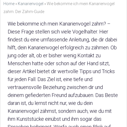
Home
»
Kanarienvogel
»
Wie bekomme ich mein Kanarienvogel
zahm: Der Zähm-Guide
Wie bekomme ich mein Kanarienvogel zahm? –
Diese Frage stellen sich viele Vogelhalter. Hier
findest du eine umfassende Anleitung, die dir dabei
hilft, dein Kanarienvogel erfolgreich zu zähmen. Ob
jung oder alt, ob er bisher wenig Kontakt zu
Menschen hatte oder schon auf der Hand sitzt,
dieser Artikel bietet dir wertvolle Tipps und Tricks
für jeden Fall. Das Ziel ist, eine tiefe und
vertrauensvolle Beziehung zwischen dir und
deinem gefiederten Freund aufzubauen. Das Beste
daran ist, du lernst nicht nur, wie du dein
Kanarienvogel zähmst, sondern auch, wie du mit
ihm Kunststücke einübst und ihm sogar das
Sprechen beibringst. Werfe auch einen Blick auf