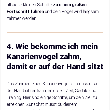
all diese kleinen Schritte
zu einem großen
Fortschritt führen
und dein Vogel wird langsam
zahmer werden.
4. Wie bekomme ich mein
Kanarienvogel zahm,
damit er auf der Hand sitzt
Das Zähmen eines Kanarienvogels, so dass er auf
der Hand sitzen kann, erfordert Zeit, Geduld und
Training. Hier sind einige Schritte, um dein Ziel zu
erreichen. Zunächst musst du deinem