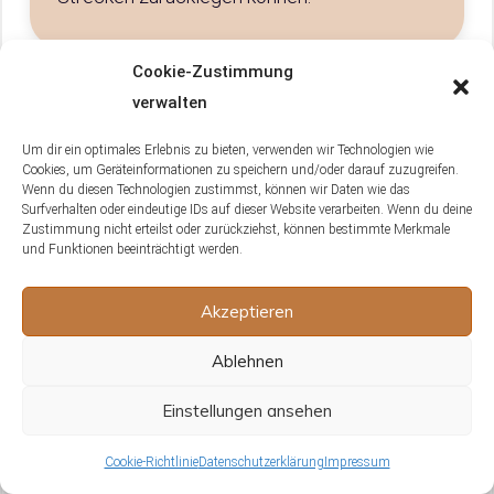
Cookie-Zustimmung
verwalten
Wie kann man die Lebenserwartung
von Wellensittichen in Gefangenschaft
Um dir ein optimales Erlebnis zu bieten, verwenden wir Technologien wie
positiv beeinflussen?
Cookies, um Geräteinformationen zu speichern und/oder darauf zuzugreifen.
Wenn du diesen Technologien zustimmst, können wir Daten wie das
Surfverhalten oder eindeutige IDs auf dieser Website verarbeiten. Wenn du deine
Um die Lebenserwartung von
Zustimmung nicht erteilst oder zurückziehst, können bestimmte Merkmale
Wellensittichen in Gefangenschaft positiv zu
und Funktionen beeinträchtigt werden.
beeinflussen, solltest du ihnen eine
ausgewogene Ernährung, regelmäßigen
Akzeptieren
Freiflug für ausreichend Bewegung, eine
Ablehnen
saubere und sichere Umgebung sowie die
Gesellschaft eines Artgenossen bieten, da
Einstellungen ansehen
sie Schwarmvögel sind. Zudem ist eine
regelmäßige gesundheitliche Überwachung
Cookie-Richtlinie
Datenschutzerklärung
Impressum
durch einen vogelkundigen Tierarzt wichtig.