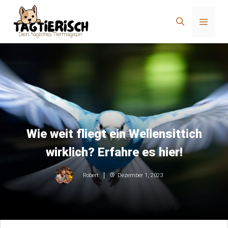
Zum
Inhalt
Menü
springen
Wie weit fliegt ein Wellensittich
wirklich? Erfahre es hier!
Dezember 1, 2023
Robert