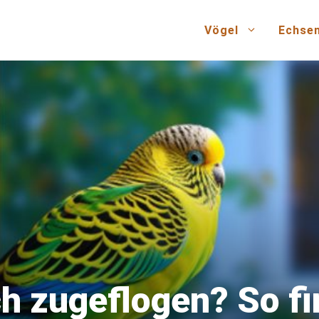
Vögel
Echse
ch zugeflogen? So fi