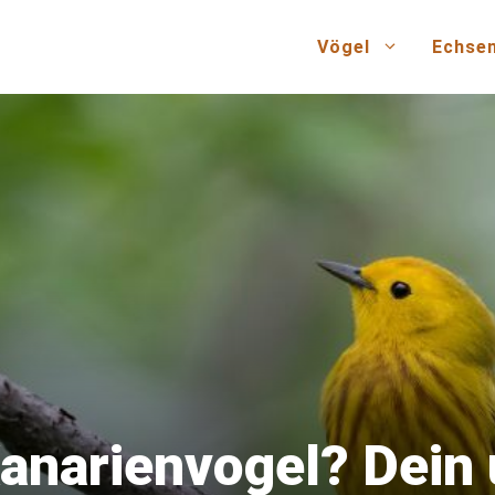
Vögel
Echse
Kanarienvogel? Dei